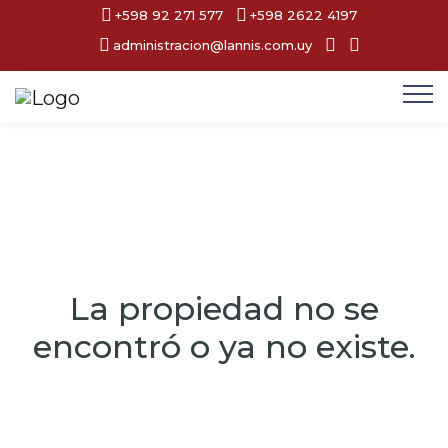
+598 92 271 577
+598 2622 4197
administracion@lannis.com.uy
La propiedad no se
encontró o ya no existe.